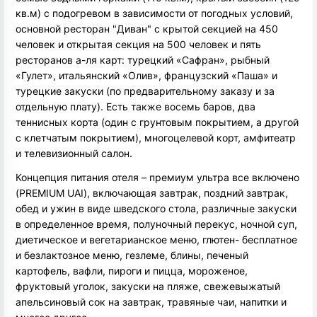
кв.м) с подогревом в зависимости от погодных условий,
основной ресторан "Диван" с крытой секцией на 450
человек и открытая секция на 500 человек и пять
ресторанов а-ля карт: турецкий «Сафран», рыбный
«Гулет», итальянский «Олив», французский «Паша» и
турецкие закуски (по предварительному заказу и за
отдельную плату). Есть также восемь баров, два
теннисных корта (один с грунтовым покрытием, а другой
с клетчатым покрытием), многоцелевой корт, амфитеатр
и телевизионный салон.
Концепция питания отеля – премиум ультра все включено
(PREMIUM UAI), включающая завтрак, поздний завтрак,
обед и ужин в виде шведского стола, различные закуски
в определенное время, полуночный перекус, ночной суп,
диетическое и вегетарианское меню, глютен- бесплатное
и безлактозное меню, гезлеме, блины, печеный
картофель, вафли, пироги и пицца, мороженое,
фруктовый уголок, закуски на пляже, свежевыжатый
апельсиновый сок на завтрак, травяные чаи, напитки и