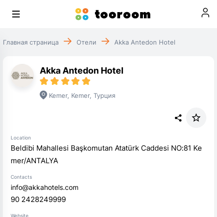
Главная страница
Отели
Akka Antedon Hotel
Akka Antedon Hotel
Kemer
,
Kemer
,
Турция
Location
Beldibi Mahallesi Başkomutan Atatürk Caddesi NO:81 Ke
mer/ANTALYA
Contacts
info@akkahotels.com
90 2428249999
Website