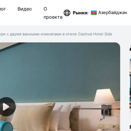
лог
Видео
О
Азербайджан
Рынки:
проекте
Гру
е с двумя ванными комнатами в отеле Castival Hotel Side